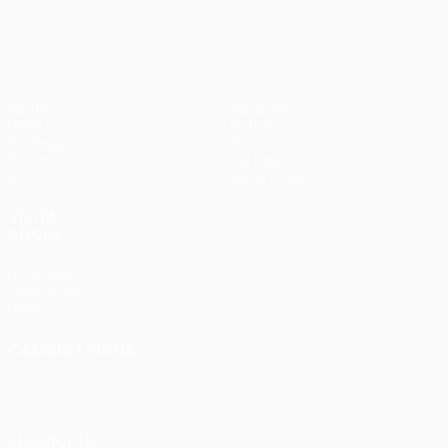
3-1
Partite
Squadre
UEFA.tv
Notizie
Sorteggi
Storia
Giochi
Dettagli
Stat.
Store (club)
VISITA
ANCHE
UEFA.com
Fondazione
UEFA
CAMBIA LINGUA
Italiano
English
Français
Deutsch
Русский
Español
Italiano
Português
SEGUICI SU