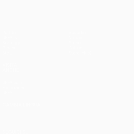
3-1
Partite
Squadre
UEFA.tv
Notizie
Sorteggi
Storia
Giochi
Dettagli
Stat.
Store (club)
VISITA
ANCHE
UEFA.com
Fondazione
UEFA
CAMBIA LINGUA
Italiano
English
Français
Deutsch
Русский
Español
Italiano
Português
SEGUICI SU