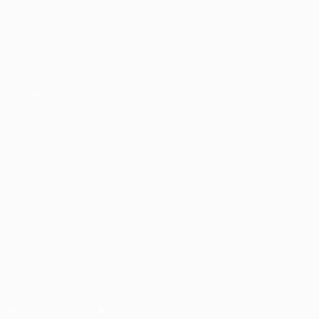
Partite
Squadre
UEFA.tv
Notizie
Sorteggi
Storia
Giochi
Dettagli
Stat.
Store (club)
VISITA
ANCHE
UEFA.com
Fondazione
UEFA
CAMBIA LINGUA
Italiano
English
Français
Deutsch
Русский
Español
Italiano
Português
SEGUICI SU
Scarica l'app ufficiale