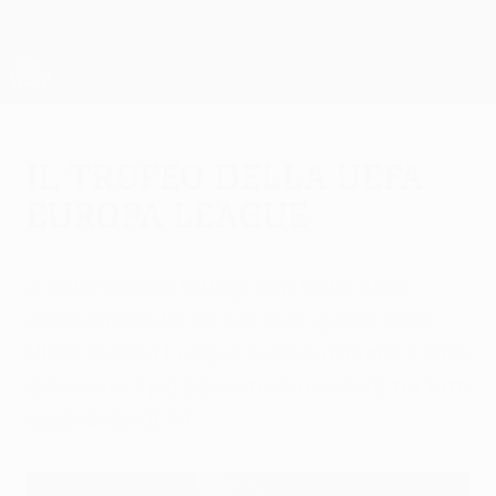
Passa
al
contenuto
UEFA Europa League Ufficiale
Scarica
principale
Risultati e statistiche live
UEFA Europa League
Il trofeo della UEFA
Europa League
A differenza di tutti gli altri trofei delle
competizioni UEFA per club, quello della
UEFA Europa League è privo di manici, oltre
ad essere il più pesante in assoluto tra tutti
quelli della UEFA.