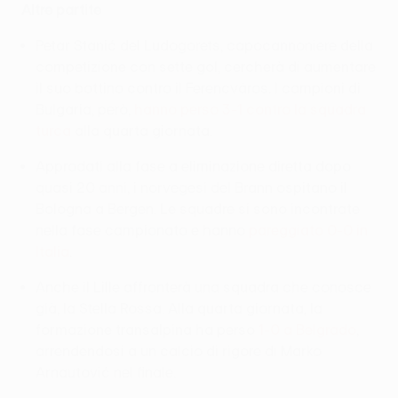
Altre partite
Petar Stanić del Ludogorets, capocannoniere della
competizione con sette gol, cercherà di aumentare
il suo bottino contro il Ferencváros. I campioni di
Bulgaria, però,
hanno perso 3-1 contro la squadra
turca
alla quarta giornata.
Approdati alla fase a eliminazione diretta dopo
quasi 20 anni, i norvegesi del Brann ospitano il
Bologna a Bergen. Le squadre si sono incontrate
nella fase campionato e hanno
pareggiato 0-0 in
Italia
.
Anche il Lille affronterà una squadra che conosce
già, la Stella Rossa. Alla quarta giornata, la
formazione transalpina ha perso
1-0 a Belgrado
,
arrendendosi a un calcio di rigore di Marko
Arnautović nel finale.