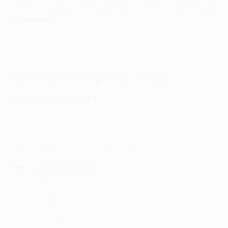
UEFA.com passa in rassegna le partite di andata più
interessanti.
Calendario delle gare di andata
Partite delle 18:45 CET
GNK Dinamo - Genk
PAOK - Celta
Brann - Bologna
Fenerbahçe - Nottingham Forest
Partite delle 21:00 CET
Ludogorets - Ferencváros
Panathinaikos - Viktoria Plzeň
Lille - Crvena Zvezda
Celtic - Stuttgart