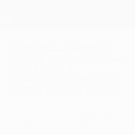
Passa
al
contenuto
UEFA Europa League Ufficiale
Scarica
principale
Risultati e statistiche live
UEFA Europa League
I temi delle gare di
andata degli spareggi
per la fase a
eliminazione diretta
di UEFA Europa League
lunedì 16 febbraio 2026
Le storie e le statistiche più interessanti in
vista delle gare di andata degli spareggi
per la fase a eliminazione diretta di
UEFA