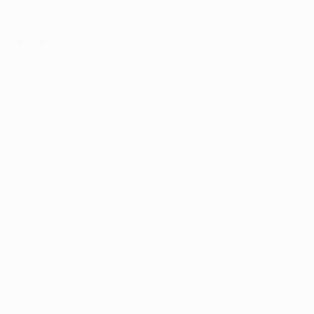
Highlights: Nott'm Forest - Ferencváros 4-0
PAOK - Celta
La storia
: il PAOK di Răzvan Lucescu
ha perso 3-1 in
casa del Celta
nella fase campionato, ma il tecnico
avversario Claudio Giráldez non si preoccupa troppo
della nuova sfida. "Sono avversari che abbiamo già
affrontato", ha detto. "Iniziamo da loro, ma entrambi
giochiamo in casa". Il PAOK, però, è una squadra
molto diversa in casa: non ha mai perso in sette
partite contro squadre spagnole (V4 P3) e ha subito
gol solo in occasione del
4-4 in Coppa UEFA contro
l'Atletico nel 1997
.
Statistica
: il PAOK ha subito un solo gol nelle ultime
sei partite casalinghe europee (V3 P3).
Highlights Europa League: Celta-PAOK 3-1