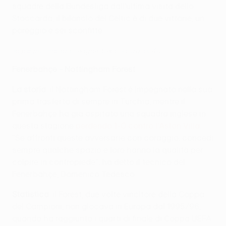
squadre della Bundesliga dall'ultima visita dello
Stoccarda, il bilancio del Celtic è di due vittorie, un
pareggio e sei sconfitte.
Highlights Europa League: Celtic - Utrecht 4-2
Fenerbahçe - Nottingham Forest
La storia
: il Nottingham Forest è impegnato nella sua
prima trasferta di sempre in Turchia, mentre il
Fenerbahçe ha già ospitato una squadra inglese in
questa stagione
perdendo 1-0 contro l'Aston Villa
.
"Se affronti queste avversarie con coraggio, concedi
sempre qualche spazio e loro hanno la qualità per
colpire in contropiede", ha detto il tecnico del
Fenerbahçe, Domenico Tedesco.
Statistica
: il Forest, due volte vincitore della Coppa
dei Campioni, non giocava in Europa dal 1995/96,
quando ha raggiunto i quarti di finale di Coppa UEFA.