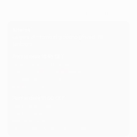
Capocannoniere Europa League: guarda i gol di Petar Stanić
Ritorno
Le gare di ritorno si giocano giovedì 26
febbraio.
Partite delle 18:45 CET
Ferencváros - Ludogorets
Viktoria Plzeň - Panathinaikos
Crvena Zvezda - Lille
Stuttgart - Celtic
Partite delle 21:00 CET
Genk - GNK Dinamo
Celta - PAOK
Bologna - Brann
Nottingham Forest - Fenerbahçe