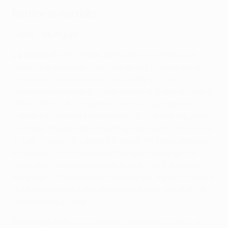
Partite di cartello
Celtic - Stuttgart
La storia
: Martin O'Neill, allenatore ad interim del
Celtic, era sulla panchina dei Bhoys l'ultima volta
che hanno affrontato lo Stoccarda e vinto
complessivamente 5-4 agli ottavi di finale di Coppa
UEFA 2002/03. La gara di ritorno in Germania si è
conclusa con
una sconfitta per 3-2
, ma la squadra
di O'Neill ha passato il turno grazie a una
vittoria per
3-1 all'andata
. "Gli ultimi 20 minuti mi sono sembrati
un'eternità", ha commentato il tecnico all'epoca.
Dopo due inaspettati ritorni in panchina in questa
stagione, il 73enne nordirlandese sta dando il meglio
di sé e potrebbe voler assaporare ogni secondo di
questa nuova sfida.
Statistica
: nelle nove partite casalinghe contro le