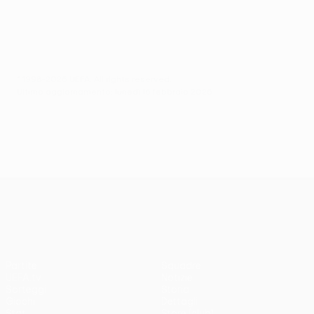
© 1998-2026 UEFA. All rights reserved.
Ultimo aggiornamento: lunedì 16 febbraio 2026
UEFA Europa League
Partite
Squadre
UEFA.tv
Notizie
Sorteggi
Storia
Giochi
Dettagli
Stat.
Store (club)