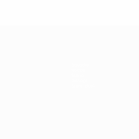
Squadre
Notizie
Storia
Dettagli
Store (club)
no
Português