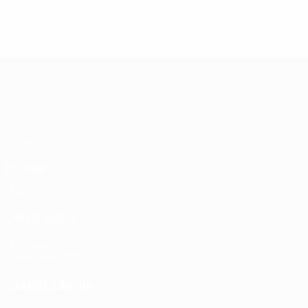
UEFA Europa League
Partite
UEFA.tv
Sorteggi
Giochi
Stat.
VISITA ANCHE
UEFA.com
Fondazione UEFA
CAMBIA LINGUA
Italiano
English
Français
Deutsch
Русский
Español
Italia