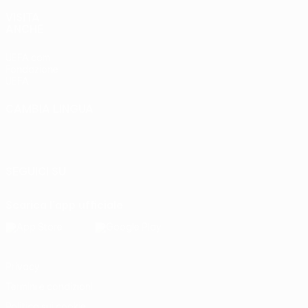
VISITA
ANCHE
UEFA.com
Fondazione
UEFA
CAMBIA LINGUA
Italiano
English
Français
Deutsch
Русский
Español
Italiano
Português
SEGUICI SU
Scarica l'app ufficiale
Privacy
Termini e condizioni
Politica sui cookie