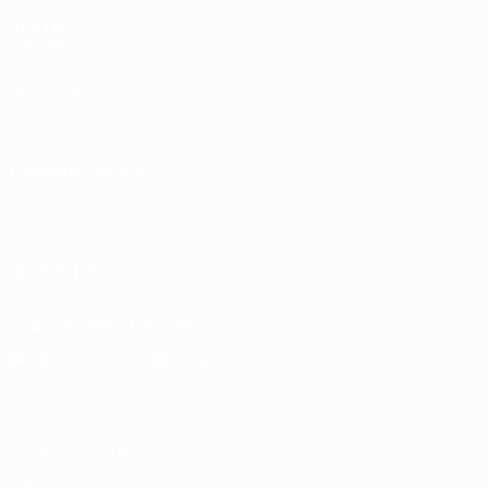
VISITA
ANCHE
UEFA.com
Fondazione
UEFA
CAMBIA LINGUA
Italiano
English
Français
Deutsch
Русский
Español
Italiano
Português
SEGUICI SU
Scarica l'app ufficiale
Privacy
Termini e condizioni
Politica sui cookie