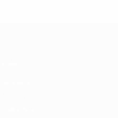
UEFA Europa League
Partite
UEFA.tv
Sorteggi
Giochi
Stat.
VISITA ANCHE
UEFA.com
Fondazione UEFA
CAMBIA LINGUA
Italiano
English
Français
Deutsch
Русский
Español
Italia