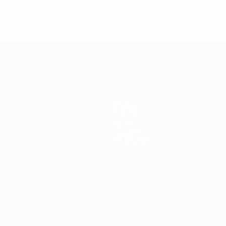
Squadre
Notizie
Storia
Dettagli
Store (club)
no
Português