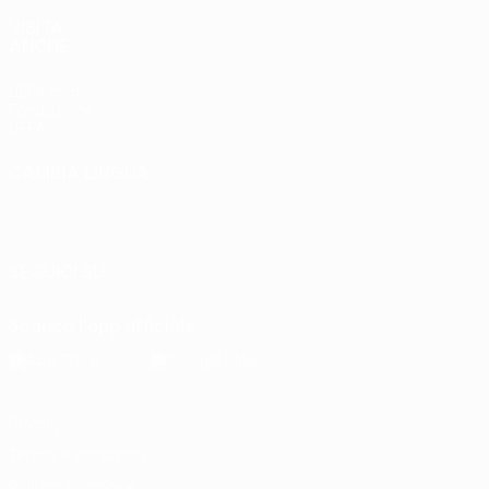
VISITA
ANCHE
UEFA.com
Fondazione
UEFA
CAMBIA LINGUA
Italiano
English
Français
Deutsch
Русский
Español
Italiano
Português
SEGUICI SU
Scarica l'app ufficiale
Privacy
Termini e condizioni
Politica sui cookie