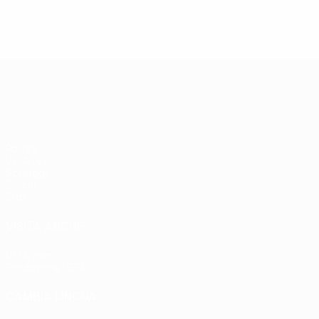
UEFA Europa League
Partite
UEFA.tv
Sorteggi
Giochi
Stat.
VISITA ANCHE
UEFA.com
Fondazione UEFA
CAMBIA LINGUA
Italiano
English
Français
Deutsch
Русский
Español
Italia