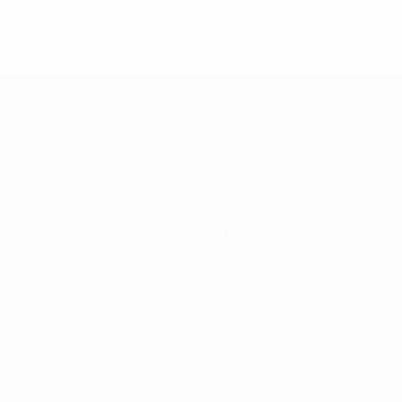
Squadre
Notizie
Storia
Dettagli
Store (club)
no
Português