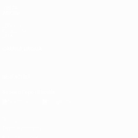
VISITA
ANCHE
UEFA.com
Fondazione
UEFA
CAMBIA LINGUA
Italiano
English
Français
Deutsch
Русский
Español
Italiano
Português
SEGUICI SU
Scarica l'app ufficiale
Privacy
Termini e condizioni
Politica sui cookie