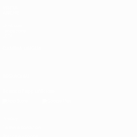
VISITA
ANCHE
UEFA.com
Fondazione
UEFA
CAMBIA LINGUA
Italiano
English
Français
Deutsch
Русский
Español
Italiano
Português
SEGUICI SU
Scarica l'app ufficiale
Privacy
Termini e condizioni
Politica sui cookie