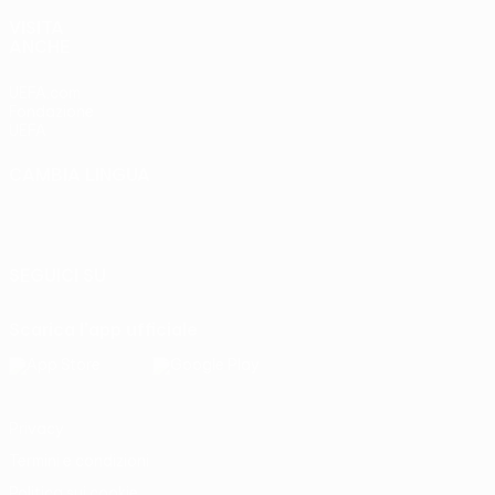
VISITA
ANCHE
UEFA.com
Fondazione
UEFA
CAMBIA LINGUA
Italiano
English
Français
Deutsch
Русский
Español
Italiano
Português
SEGUICI SU
Scarica l'app ufficiale
Privacy
Termini e condizioni
Politica sui cookie