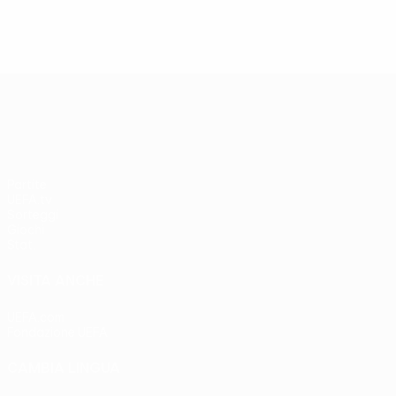
UEFA Europa League
Partite
UEFA.tv
Sorteggi
Giochi
Stat.
VISITA ANCHE
UEFA.com
Fondazione UEFA
CAMBIA LINGUA
Italiano
English
Français
Deutsch
Русский
Español
Italia