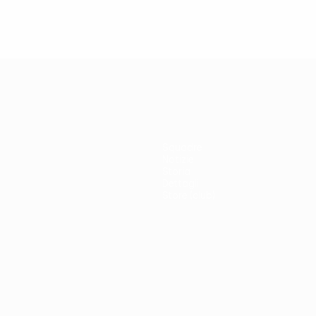
Squadre
Notizie
Storia
Dettagli
Store (club)
no
Português