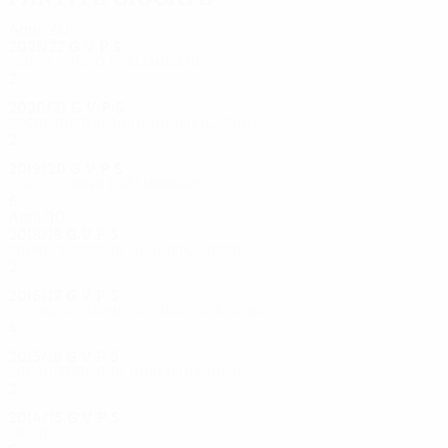
Anni '20
2021/22
G
V
P
S
Terzo turno preliminare
2
0
1
1
2020/21
G
V
P
S
Secondo turno di qualificazione
2
1
0
1
2019/20
G
V
P
S
Terzo turno preliminare
6
4
1
1
Anni '10
2018/19
G
V
P
S
Primo turno di qualificazione
2
1
0
1
2016/17
G
V
P
S
Secondo turno di qualificazione
4
1
1
2
2015/16
G
V
P
S
Primo turno di qualificazione
2
0
2
0
2014/15
G
V
P
S
Spareggi