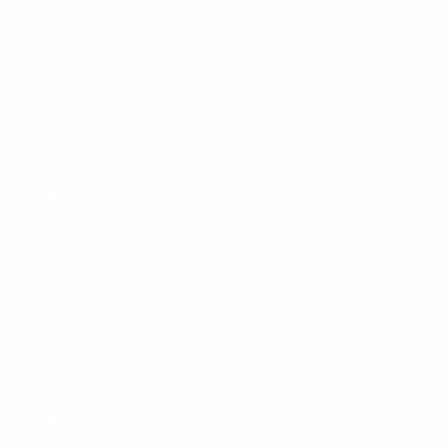
Partite
Squadre
UEFA.tv
Notizie
Sorteggi
Storia
Giochi
Dettagli
Stat.
Store (club)
VISITA
ANCHE
UEFA.com
Fondazione
UEFA
CAMBIA LINGUA
Italiano
English
Français
Deutsch
Русский
Español
Italiano
Português
SEGUICI SU