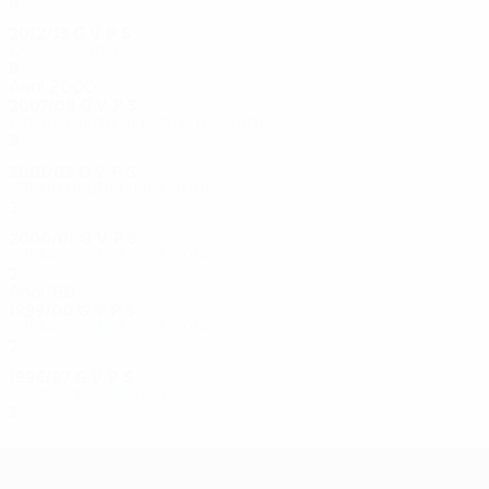
6
2
1
3
2012/13
G
V
P
S
Fase a gironi
8
1
4
3
Anni 2000
2007/08
G
V
P
S
Primo turno di qualificazione
2
1
0
1
2001/02
G
V
P
S
Turno di qualificazione
2
0
1
1
2000/01
G
V
P
S
Turno di qualificazione
2
1
0
1
Anni '90
1999/00
G
V
P
S
Turno di qualificazione
2
0
0
2
1996/97
G
V
P
S
Turno preliminare
2
1
0
1
UEFA Europa League