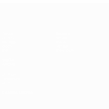
UEFA Europa League
Partite
Squadre
UEFA.tv
Notizie
Sorteggi
Storia
Giochi
Dettagli
Stat.
Store (club)
VISITA
ANCHE
UEFA.com
Fondazione
UEFA
CAMBIA LINGUA
Italiano
English
Français
Deutsch
Русский
Español
Italiano
Português