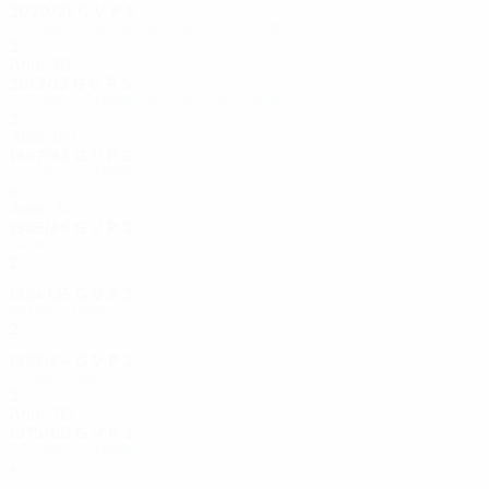
2020/21
G
V
P
S
Secondo turno di qualificazione
2
1
0
1
Anni '10
2012/13
G
V
P
S
Secondo turno di qualificazione
2
0
0
2
Anni '90
1997/98
G
V
P
S
Secondo turno
6
2
4
0
Anni '80
1985/86
G
V
P
S
Primo turno
2
0
0
2
1984/85
G
V
P
S
Primo turno
2
1
0
1
1983/84
G
V
P
S
Primo turno
2
0
0
2
Anni '70
1979/80
G
V
P
S
Secondo turno
4
1
1
2