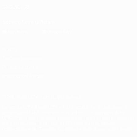
SEGUICI SU
Scarica l'app ufficiale
Privacy
Termini e condizioni
Politica sui cookie
Impostazioni Privacy
© 1998-2026 UEFA. Tutti i diritti riservati
La parola UEFA, il logo UEFA e tutti i marchi che si riferiscono a
competizioni UEFA, sono marchi registrati e/o copyright della
UEFA. Tali marchi non possono essere utilizzati in nessun modo per
scopi commerciali. L'utilizzo di UEFA.com sta a significare
l'accettazione dei Termini e Condizioni e delle Norme sulla Privacy.