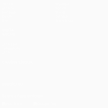
Partite
Squadre
UEFA.tv
Notizie
Sorteggi
Storia
Giochi
Dettagli
Stat.
Store (club)
VISITA
ANCHE
UEFA.com
Fondazione
UEFA
CAMBIA LINGUA
Italiano
English
Français
Deutsch
Русский
Español
Italiano
Português
SEGUICI SU
Scarica l'app ufficiale