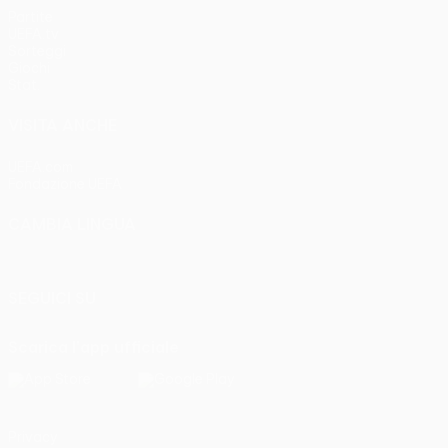
Partite
UEFA.tv
Sorteggi
Giochi
Stat.
VISITA ANCHE
UEFA.com
Fondazione UEFA
CAMBIA LINGUA
Italiano
English
Français
Deutsch
Русский
Español
Italia
SEGUICI SU
Scarica l'app ufficiale
Privacy