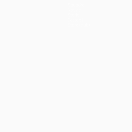
Squadre
Notizie
Storia
Dettagli
Store (club)
no
Português