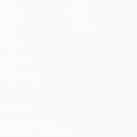
Partite
Squadre
UEFA.tv
Notizie
Sorteggi
Storia
Giochi
Dettagli
Stat.
Store (club)
VISITA
ANCHE
UEFA.com
Fondazione
UEFA
CAMBIA LINGUA
Italiano
English
Français
Deutsch
Русский
Español
Italiano
Português
SEGUICI SU
Scarica l'app ufficiale