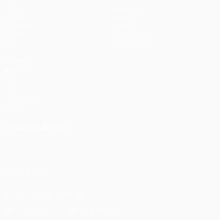
Partite
Squadre
UEFA.tv
Notizie
Sorteggi
Storia
Giochi
Dettagli
Stat.
Store (club)
VISITA
ANCHE
UEFA.com
Fondazione
UEFA
CAMBIA LINGUA
Italiano
English
Français
Deutsch
Русский
Español
Italiano
Português
SEGUICI SU
Scarica l'app ufficiale