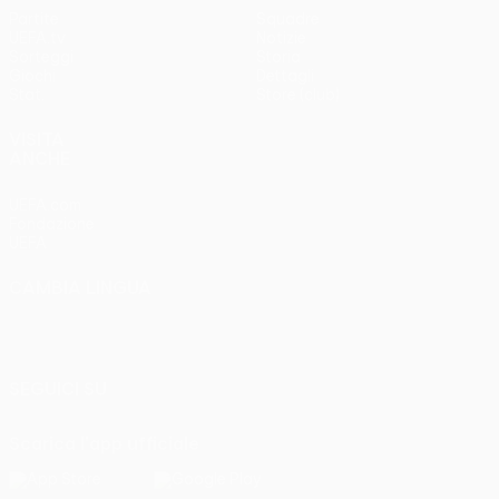
Partite
Squadre
UEFA.tv
Notizie
Sorteggi
Storia
Giochi
Dettagli
Stat.
Store (club)
VISITA
ANCHE
UEFA.com
Fondazione
UEFA
CAMBIA LINGUA
Italiano
English
Français
Deutsch
Русский
Español
Italiano
Português
SEGUICI SU
Scarica l'app ufficiale