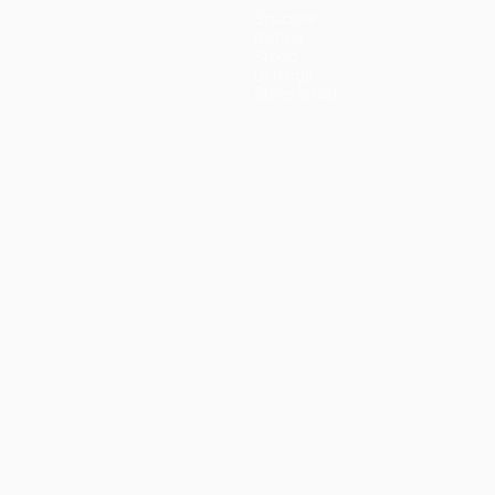
Squadre
Notizie
Storia
Dettagli
Store (club)
no
Português