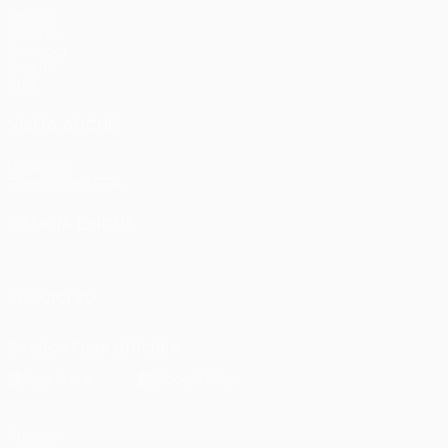
Partite
UEFA.tv
Sorteggi
Giochi
Stat.
VISITA ANCHE
UEFA.com
Fondazione UEFA
CAMBIA LINGUA
Italiano
English
Français
Deutsch
Русский
Español
Italia
SEGUICI SU
Scarica l'app ufficiale
Privacy