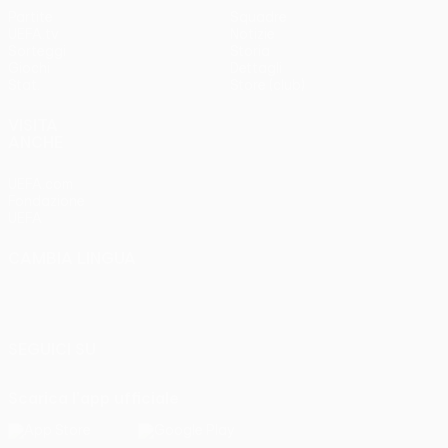
Partite
Squadre
UEFA.tv
Notizie
Sorteggi
Storia
Giochi
Dettagli
Stat.
Store (club)
VISITA
ANCHE
UEFA.com
Fondazione
UEFA
CAMBIA LINGUA
Italiano
English
Français
Deutsch
Русский
Español
Italiano
Português
SEGUICI SU
Scarica l'app ufficiale