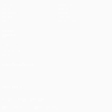
Partite
Squadre
UEFA.tv
Notizie
Sorteggi
Storia
Giochi
Dettagli
Stat.
Store (club)
VISITA
ANCHE
UEFA.com
Fondazione
UEFA
CAMBIA LINGUA
Italiano
English
Français
Deutsch
Русский
Español
Italiano
Português
SEGUICI SU
Scarica l'app ufficiale