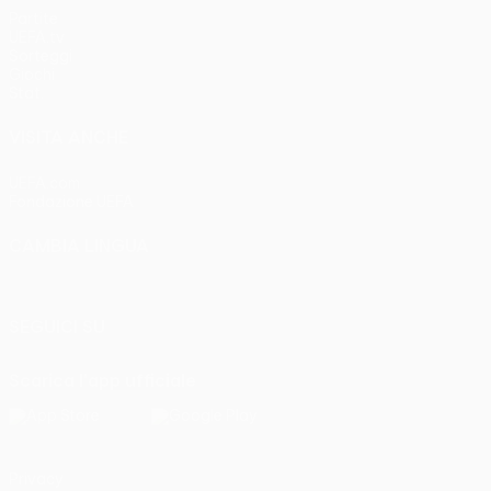
Partite
UEFA.tv
Sorteggi
Giochi
Stat.
VISITA ANCHE
UEFA.com
Fondazione UEFA
CAMBIA LINGUA
Italiano
English
Français
Deutsch
Русский
Español
Italia
SEGUICI SU
Scarica l'app ufficiale
Privacy