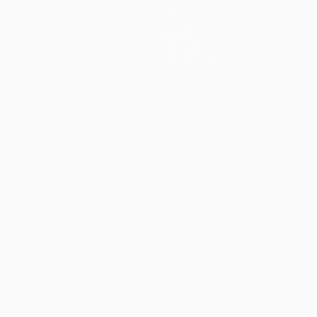
Squadre
Notizie
Storia
Dettagli
Store (club)
no
Português