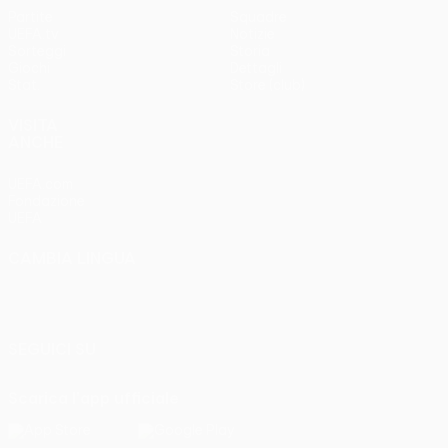
Partite
Squadre
UEFA.tv
Notizie
Sorteggi
Storia
Giochi
Dettagli
Stat.
Store (club)
VISITA
ANCHE
UEFA.com
Fondazione
UEFA
CAMBIA LINGUA
Italiano
English
Français
Deutsch
Русский
Español
Italiano
Português
SEGUICI SU
Scarica l'app ufficiale