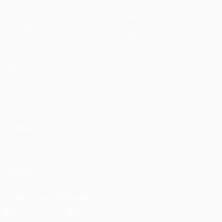
Partite
Squadre
UEFA.tv
Notizie
Sorteggi
Storia
Giochi
Dettagli
Stat.
Store (club)
VISITA
ANCHE
UEFA.com
Fondazione
UEFA
CAMBIA LINGUA
Italiano
English
Français
Deutsch
Русский
Español
Italiano
Português
SEGUICI SU
Scarica l'app ufficiale