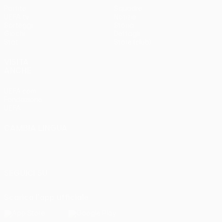
Partite
Squadre
UEFA.tv
Notizie
Sorteggi
Storia
Giochi
Dettagli
Stat.
Store (club)
VISITA
ANCHE
UEFA.com
Fondazione
UEFA
CAMBIA LINGUA
Italiano
English
Français
Deutsch
Русский
Español
Italiano
Português
SEGUICI SU
Scarica l'app ufficiale