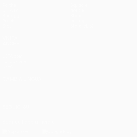
Partite
Squadre
UEFA.tv
Notizie
Sorteggi
Storia
Giochi
Dettagli
Stat.
Store (club)
VISITA
ANCHE
UEFA.com
Fondazione
UEFA
CAMBIA LINGUA
Italiano
English
Français
Deutsch
Русский
Español
Italiano
Português
SEGUICI SU
Scarica l'app ufficiale