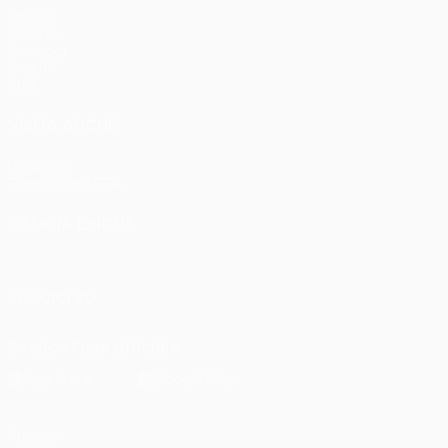
Partite
UEFA.tv
Sorteggi
Giochi
Stat.
VISITA ANCHE
UEFA.com
Fondazione UEFA
CAMBIA LINGUA
Italiano
English
Français
Deutsch
Русский
Español
Italia
SEGUICI SU
Scarica l'app ufficiale
Privacy