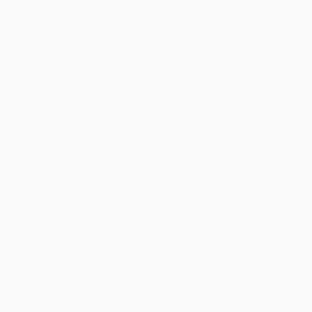
Squadre
Notizie
Storia
Dettagli
Store (club)
no
Português