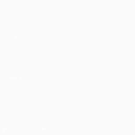
Partite
Squadre
UEFA.tv
Notizie
Sorteggi
Storia
Giochi
Dettagli
Stat.
Store (club)
VISITA
ANCHE
UEFA.com
Fondazione
UEFA
CAMBIA LINGUA
Italiano
English
Français
Deutsch
Русский
Español
Italiano
Português
SEGUICI SU
Scarica l'app ufficiale