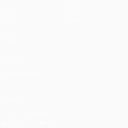
Partite
Squadre
UEFA.tv
Notizie
Sorteggi
Storia
Giochi
Dettagli
Stat.
Store (club)
VISITA
ANCHE
UEFA.com
Fondazione
UEFA
CAMBIA LINGUA
Italiano
English
Français
Deutsch
Русский
Español
Italiano
Português
SEGUICI SU
Scarica l'app ufficiale