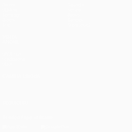
Partite
Squadre
UEFA.tv
Notizie
Sorteggi
Storia
Giochi
Dettagli
Stat.
Store (club)
VISITA
ANCHE
UEFA.com
Fondazione
UEFA
CAMBIA LINGUA
Italiano
English
Français
Deutsch
Русский
Español
Italiano
Português
SEGUICI SU
Scarica l'app ufficiale