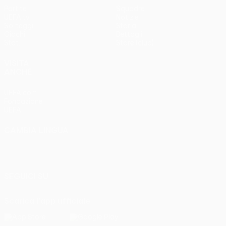
Partite
Squadre
UEFA.tv
Notizie
Sorteggi
Storia
Giochi
Dettagli
Stat.
Store (club)
VISITA
ANCHE
UEFA.com
Fondazione
UEFA
CAMBIA LINGUA
Italiano
English
Français
Deutsch
Русский
Español
Italiano
Português
SEGUICI SU
Scarica l'app ufficiale