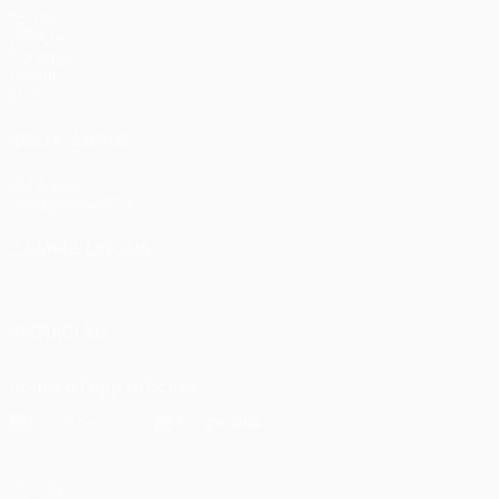
Partite
UEFA.tv
Sorteggi
Giochi
Stat.
VISITA ANCHE
UEFA.com
Fondazione UEFA
CAMBIA LINGUA
Italiano
English
Français
Deutsch
Русский
Español
Italia
SEGUICI SU
Scarica l'app ufficiale
Privacy