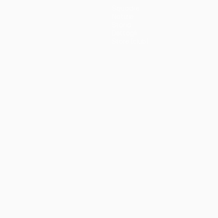
Squadre
Notizie
Storia
Dettagli
Store (club)
no
Português