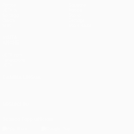
Partite
Squadre
UEFA.tv
Notizie
Sorteggi
Storia
Giochi
Dettagli
Stat.
Store (club)
VISITA
ANCHE
UEFA.com
Fondazione
UEFA
CAMBIA LINGUA
Italiano
English
Français
Deutsch
Русский
Español
Italiano
Português
SEGUICI SU
Scarica l'app ufficiale