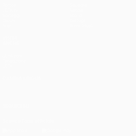
Partite
Squadre
UEFA.tv
Notizie
Sorteggi
Storia
Giochi
Dettagli
Stat.
Store (club)
VISITA
ANCHE
UEFA.com
Fondazione
UEFA
CAMBIA LINGUA
Italiano
English
Français
Deutsch
Русский
Español
Italiano
Português
SEGUICI SU
Scarica l'app ufficiale