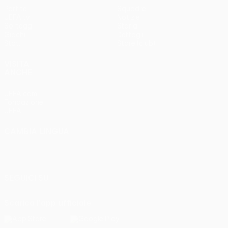
Partite
Squadre
UEFA.tv
Notizie
Sorteggi
Storia
Giochi
Dettagli
Stat.
Store (club)
VISITA
ANCHE
UEFA.com
Fondazione
UEFA
CAMBIA LINGUA
Italiano
English
Français
Deutsch
Русский
Español
Italiano
Português
SEGUICI SU
Scarica l'app ufficiale