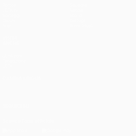
Partite
Squadre
UEFA.tv
Notizie
Sorteggi
Storia
Giochi
Dettagli
Stat.
Store (club)
VISITA
ANCHE
UEFA.com
Fondazione
UEFA
CAMBIA LINGUA
Italiano
English
Français
Deutsch
Русский
Español
Italiano
Português
SEGUICI SU
Scarica l'app ufficiale