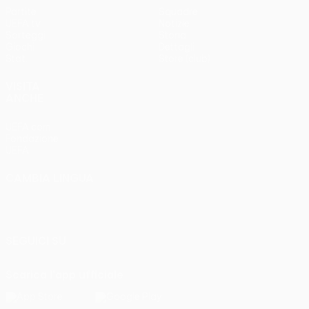
Partite
Squadre
UEFA.tv
Notizie
Sorteggi
Storia
Giochi
Dettagli
Stat.
Store (club)
VISITA
ANCHE
UEFA.com
Fondazione
UEFA
CAMBIA LINGUA
Italiano
English
Français
Deutsch
Русский
Español
Italiano
Português
SEGUICI SU
Scarica l'app ufficiale