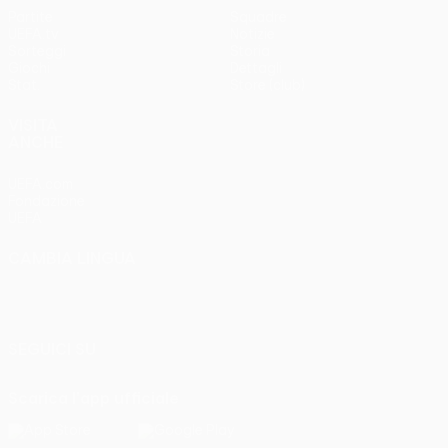
Partite
Squadre
UEFA.tv
Notizie
Sorteggi
Storia
Giochi
Dettagli
Stat.
Store (club)
VISITA
ANCHE
UEFA.com
Fondazione
UEFA
CAMBIA LINGUA
Italiano
English
Français
Deutsch
Русский
Español
Italiano
Português
SEGUICI SU
Scarica l'app ufficiale