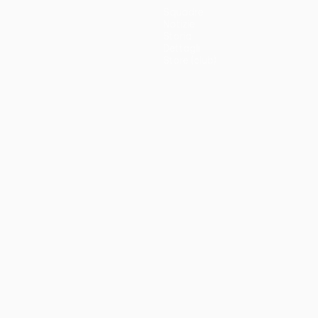
Squadre
Notizie
Storia
Dettagli
Store (club)
no
Português