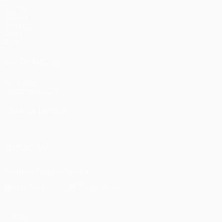
Partite
UEFA.tv
Sorteggi
Giochi
Stat.
VISITA ANCHE
UEFA.com
Fondazione UEFA
CAMBIA LINGUA
Italiano
English
Français
Deutsch
Русский
Español
Italia
SEGUICI SU
Scarica l'app ufficiale
Privacy