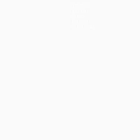
Squadre
Notizie
Storia
Dettagli
Store (club)
no
Português