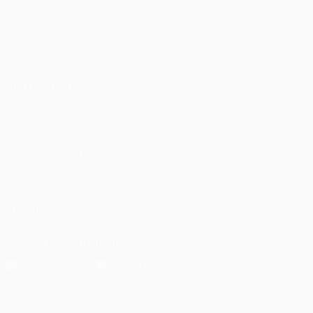
Partite
UEFA.tv
Sorteggi
Giochi
Stat.
VISITA ANCHE
UEFA.com
Fondazione UEFA
CAMBIA LINGUA
Italiano
English
Français
Deutsch
Русский
Español
Italia
SEGUICI SU
Scarica l'app ufficiale
Privacy