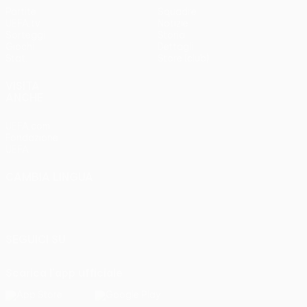
Partite
Squadre
UEFA.tv
Notizie
Sorteggi
Storia
Giochi
Dettagli
Stat.
Store (club)
VISITA
ANCHE
UEFA.com
Fondazione
UEFA
CAMBIA LINGUA
Italiano
English
Français
Deutsch
Русский
Español
Italiano
Português
SEGUICI SU
Scarica l'app ufficiale