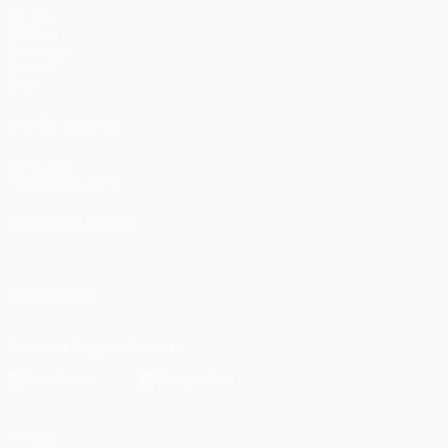
Partite
UEFA.tv
Sorteggi
Giochi
Stat.
VISITA ANCHE
UEFA.com
Fondazione UEFA
CAMBIA LINGUA
Italiano
English
Français
Deutsch
Русский
Español
Italia
SEGUICI SU
Scarica l'app ufficiale
Privacy