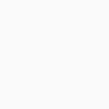
Squadre
Notizie
Storia
Dettagli
Store (club)
no
Português