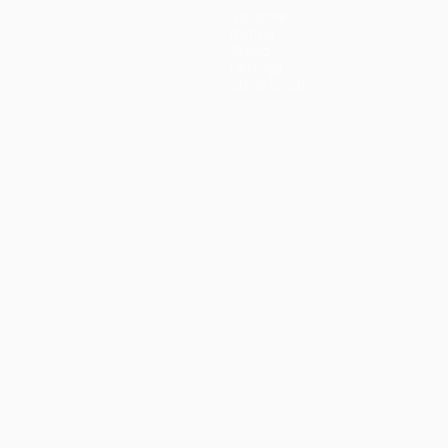
Squadre
Notizie
Storia
Dettagli
Store (club)
no
Português