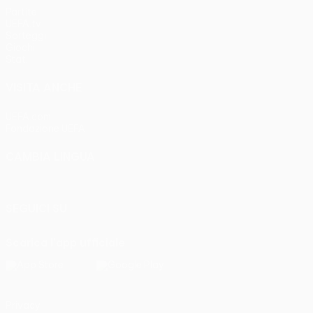
Partite
UEFA.tv
Sorteggi
Giochi
Stat.
VISITA ANCHE
UEFA.com
Fondazione UEFA
CAMBIA LINGUA
Italiano
English
Français
Deutsch
Русский
Español
Italia
SEGUICI SU
Scarica l'app ufficiale
Privacy