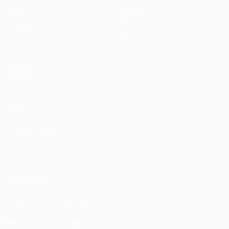
Partite
Squadre
UEFA.tv
Notizie
Sorteggi
Storia
Giochi
Dettagli
Stat.
Store (club)
VISITA
ANCHE
UEFA.com
Fondazione
UEFA
CAMBIA LINGUA
Italiano
English
Français
Deutsch
Русский
Español
Italiano
Português
SEGUICI SU
Scarica l'app ufficiale