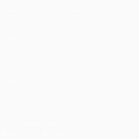
Partite
Squadre
UEFA.tv
Notizie
Sorteggi
Storia
Giochi
Dettagli
Stat.
Store (club)
VISITA
ANCHE
UEFA.com
Fondazione
UEFA
CAMBIA LINGUA
Italiano
English
Français
Deutsch
Русский
Español
Italiano
Português
SEGUICI SU
Scarica l'app ufficiale