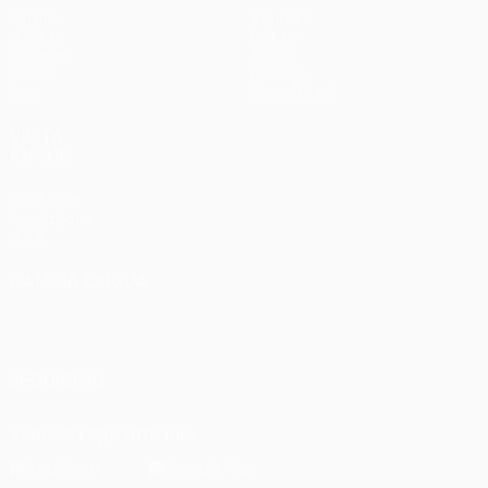
Partite
Squadre
UEFA.tv
Notizie
Sorteggi
Storia
Giochi
Dettagli
Stat.
Store (club)
VISITA
ANCHE
UEFA.com
Fondazione
UEFA
CAMBIA LINGUA
Italiano
English
Français
Deutsch
Русский
Español
Italiano
Português
SEGUICI SU
Scarica l'app ufficiale