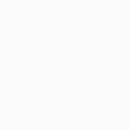
UEFA Europa League
Partite
Squadre
UEFA.tv
Notizie
Sorteggi
Storia
Giochi
Dettagli
Stat.
Store (club)
VISITA
ANCHE
UEFA.com
Fondazione
UEFA
CAMBIA LINGUA
Italiano
English
Français
Deutsch
Русский
Español
Italiano
Português